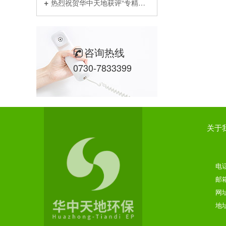
热烈祝贺华中天地获评“专精特新小巨人”企业！
咨询热线
0730-7833399
关于
电话
邮箱
网址
地