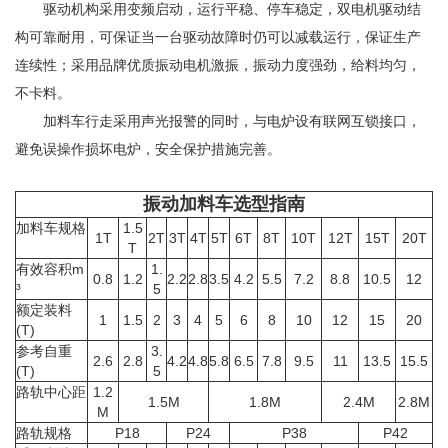
驱动机构采用变频启动，运行平稳、停车稳定，双电机驱动结
构可靠耐用，可保证当一台驱动故障时仍可以减载运行，保证生产
连续性；采用品牌优质振动电机激振，振动力度强劲，给料均匀，
不卡料。
加料车行走采用声光报警的同时，与电炉设有联网互锁接口，
避免误操作损坏电炉，安全保护措施完善。
振动加料车选型指南
加料车规格
1.5
1T
2T
3T
4T
5T
6T
8T
10T
12T
15T
20T
T
有效容积m
1.
0.8
1.2
2.2
2.8
3.5
4.2
5.5
7.2
8.8
10.5
12
³
5
额定装料
1
1.5
2
3
4
5
6
8
10
12
15
20
(T)
参考自重
3.
2.6
2.8
4.2
4.8
5.8
6.5
7.8
9.5
11
13.5
15.5
(T)
5
路轨中心距
1.2
1.5M
1.8M
2.4M
2.8M
M
路轨规格
P18
P24
P38
P42